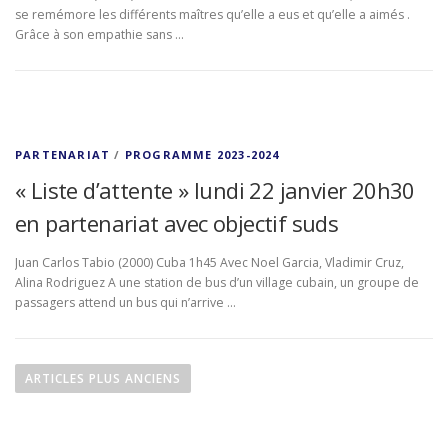
se remémore les différents maîtres qu’elle a eus et qu’elle a aimés .
Grâce à son empathie sans …
PARTENARIAT
/
PROGRAMME 2023-2024
« Liste d’attente » lundi 22 janvier 20h30
en partenariat avec objectif suds
Juan Carlos Tabio (2000) Cuba 1h45 Avec Noel Garcia, Vladimir Cruz,
Alina Rodriguez A une station de bus d’un village cubain, un groupe de
passagers attend un bus qui n’arrive …
N
a
ARTICLES PLUS ANCIENS
v
i