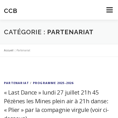
Aller
au
CCB
Menu
contenu
ACTUALITES
CINÉ-CLUB
AUTOMNALES
CATÉGORIE :
PARTENARIAT
ARTICLES
AVIS SPECTATEURS
Accueil
»
Partenariat
EDUCATION À L’IMAGE
PARTENARIAT
/
PROGRAMME 2025-2026
« Last Dance » lundi 27 juillet 21h 45
Pézènes les Mines plein air à 21h danse:
« Plier » par la compagnie virgule (voir ci-