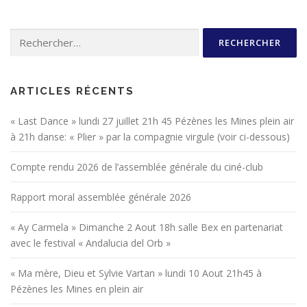
g
a
Rechercher :
t
i
o
n
ARTICLES RÉCENTS
d
« Last Dance » lundi 27 juillet 21h 45 Pézènes les Mines plein air
e
à 21h danse: « Plier » par la compagnie virgule (voir ci-dessous)
s
a
Compte rendu 2026 de l’assemblée générale du ciné-club
r
Rapport moral assemblée générale 2026
t
i
« Ay Carmela » Dimanche 2 Aout 18h salle Bex en partenariat
c
avec le festival « Andalucia del Orb »
l
e
« Ma mère, Dieu et Sylvie Vartan » lundi 10 Aout 21h45 à
s
Pézènes les Mines en plein air