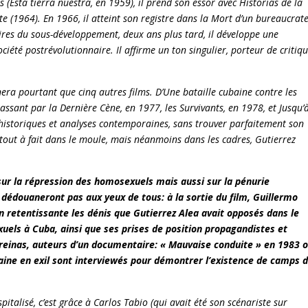
Esta tierra nuestra, en 1959), il prend son essor avec Historias de la
e (1964). En 1966, il atteint son registre dans la Mort d’un bureaucrate
oires du sous-développement, deux ans plus tard, il développe une
ociété postrévolutionnaire. Il affirme un ton singulier, porteur de critiq
rnera pourtant que cinq autres films. D’Une bataille cubaine contre les
ssant par la Dernière Cène, en 1977, les Survivants, en 1978, et Jusqu’
s historiques et analyses contemporaines, sans trouver parfaitement son
as tout à fait dans le moule, mais néanmoins dans les cadres, Gutierrez
sur la répression des homosexuels mais aussi sur la pénurie
dédouaneront pas aux yeux de tous: à la sortie du film, Guillermo
on retentissante les dénis que Gutierrez Alea avait opposés dans le
uels à Cuba, ainsi que ses prises de position propagandistes et
reinas, auteurs d’un documentaire: « Mauvaise conduite » en 1983 
baine en exil sont interviewés pour démontrer l’existence de camps 
talisé, c’est grâce à Carlos Tabio (qui avait été son scénariste sur