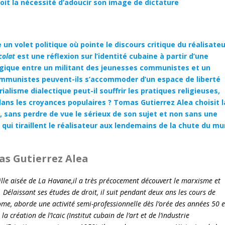
 voit la nécessité d’adoucir son image de dictature
e un volet politique où pointe le discours critique du réalisateu
colat
est une réflexion sur l’identité cubaine à partir d’une
ogique entre un militant des jeunesses communistes et un
communistes peuvent-ils s’accommoder d’un espace de liberté
ialisme dialectique peut-il souffrir les pratiques religieuses,
 dans les croyances populaires ? Tomas Gutierrez Alea choisit l
r, sans perdre de vue le sérieux de son sujet et non sans une
qui tiraillent le réalisateur aux lendemains de la chute du mu
s Gutierrez Alea
le aisée de La Havane,il a très précocement découvert le marxisme et
élaissant ses études de droit, il suit pendant deux ans les cours de
e, aborde une activité semi-professionnelle dès l’orée des années 50 e
la création de l’Icaic (Institut cubain de l’art et de l’industrie