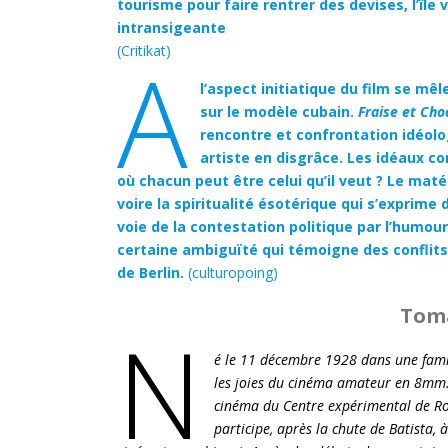
tourisme pour faire rentrer des devises, l’île
intransigeante
(Critikat)
A
l’aspect initiatique du film se mêl
sur le modèle cubain.
Fraise et Cho
rencontre et confrontation idéol
artiste en disgrâce. Les idéaux 
où chacun peut être celui qu’il veut ? Le matér
voire la spiritualité ésotérique qui s’exprime
voie de la contestation politique par l’humou
certaine ambiguïté qui témoigne des conflits 
de Berlin.
(culturopoing)
Toma
N
é le 11 décembre 1928 dans une famil
les joies du cinéma amateur en 8mm. D
cinéma du Centre expérimental de Rom
participe, après la chute de Batista, à 