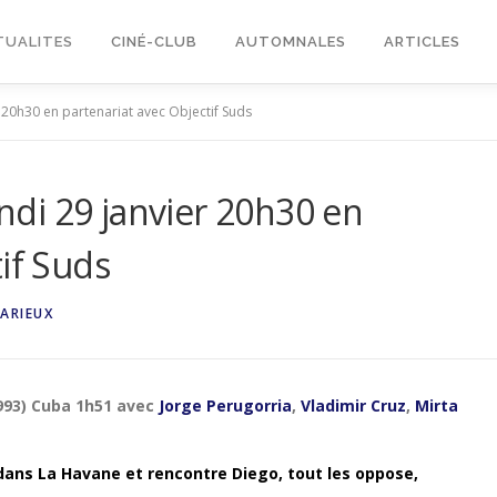
TUALITES
CINÉ-CLUB
AUTOMNALES
ARTICLES
er 20h30 en partenariat avec Objectif Suds
undi 29 janvier 20h30 en
if Suds
ARIEUX
1993) Cuba 1h51 avec
Jorge Perugorria
,
Vladimir Cruz
,
Mirta
dans La Havane et rencontre Diego, tout les oppose,