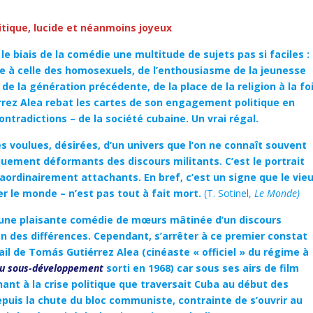
ritique, lucide et néanmoins joyeux
le biais de la comédie une multitude de sujets pas si faciles :
tiste à celle des homosexuels, de l’enthousiasme de la jeunesse
e la génération précédente, de la place de la religion à la fo
rrez Alea rebat les cartes de son engagement politique en
ontradictions – de la société cubaine. Un vrai régal.
 voulues, désirées, d’un univers que l’on ne connaît souvent
quement déformants des discours militants. C’est le portrait
traordinairement attachants. En bref, c’est un signe que le vie
r le monde – n’est pas tout à fait mort.
(T. Sotinel,
Le Monde)
d’une plaisante comédie de mœurs mâtinée d’un discours
on des différences. Cependant, s’arrêter à ce premier constat
ail de Tomás Gutiérrez Alea (cinéaste « officiel » du régime à
u sous-développement
sorti en 1968) car sous ses airs de film
ant à la crise politique que traversait Cuba au début des
puis la chute du bloc communiste, contrainte de s’ouvrir au