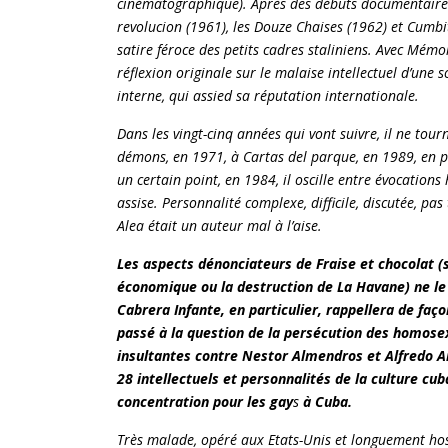
cinématographique). Après des débuts documentaires (
revolucion (1961), les Douze Chaises (1962) et Cumbit
satire féroce des petits cadres staliniens. Avec Mém
réflexion originale sur le malaise intellectuel d’une s
interne, qui assied sa réputation internationale.
Dans les vingt-cinq années qui vont suivre, il ne tou
démons, en 1971, à Cartas del parque, en 1989, en pa
un certain point, en 1984, il oscille entre évocation
assise. Personnalité complexe, difficile, discutée, p
Alea était un auteur mal à l’aise.
Les aspects dénonciateurs de Fraise et chocolat (
économique ou la destruction de La Havane) ne le 
Cabrera Infante, en particulier, rappellera de faç
passé à la question de la persécution des homosex
insultantes contre Nestor Almendros et Alfredo A
28 intellectuels et personnalités de la culture cu
concentration pour les gay
s
à Cuba.
Très malade, opéré aux Etats-Unis et longuement hospi