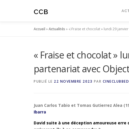
Aller
au
CCB
AC
contenu
Accueil
»
Actualités
»
« Fraise et chocolat » lundi 29 janvi
« Fraise et chocolat » l
partenariat avec Object
PUBLIÉ LE
22 NOVEMBRE 2023
PAR
CINECLUBBED
Juan Carlos Tabio et Tomas Gutierrez Alea (
Ibarra
David suite à une déception amoureuse erre 