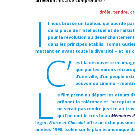
arriveront-ils à se comprendre
?
drôle, tendre, c
i
l nous brosse un tableau qui aborde par 
de la place de l’intellectuel et de l’ar
pour la révolution au désenchantement d
dans les principes établis, Tomas Gutie
mettant en avant toute la diversité – et les c
C’
est la découverte en images
que par les miroirs récipro
d’une ville, d’un peuple ex
pouvoir du cinéma – montre
L
e film prend au départ les atours 
prônant la tolérance et l’acceptati
ne serait pas rendre justice au trav
qui l’on doit le très beau
Mémoires d
léger,
Fraise et Chocolat
offre un écho passionn
années 1990. Isolée sur le plan économique de