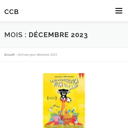
Aller
au
CCB
Menu
contenu
ACTUALITES
CINÉ-CLUB
AUTOMNALES
MOIS :
DÉCEMBRE 2023
ARTICLES
AVIS SPECTATEURS
Accueil
»
Archives pour décembre 2023
EDUCATION À L’IMAGE