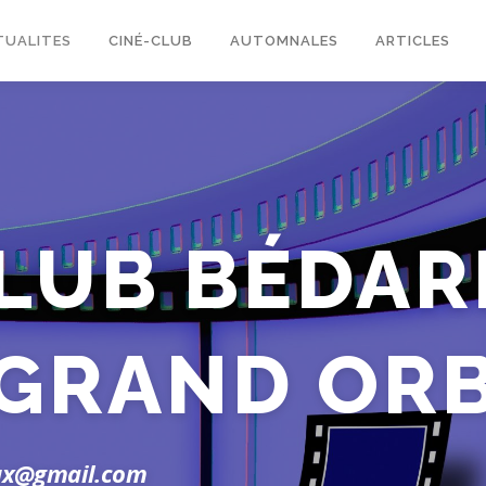
TUALITES
CINÉ-CLUB
AUTOMNALES
ARTICLES
LUB BÉDAR
GRAND OR
eux@gmail.com