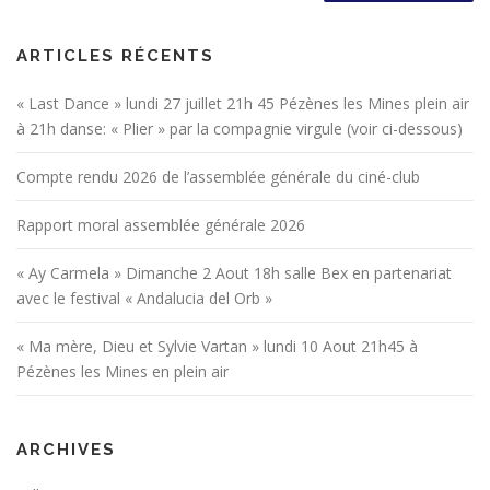
i
o
n
ARTICLES RÉCENTS
d
« Last Dance » lundi 27 juillet 21h 45 Pézènes les Mines plein air
e
à 21h danse: « Plier » par la compagnie virgule (voir ci-dessous)
s
a
Compte rendu 2026 de l’assemblée générale du ciné-club
r
Rapport moral assemblée générale 2026
t
i
« Ay Carmela » Dimanche 2 Aout 18h salle Bex en partenariat
c
avec le festival « Andalucia del Orb »
l
e
« Ma mère, Dieu et Sylvie Vartan » lundi 10 Aout 21h45 à
s
Pézènes les Mines en plein air
ARCHIVES