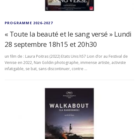
PROGRAMME 2026-2027
« Toute la beauté et le sang versé » Lundi
28 septembre 18h15 et 20h30
un film de : Laura Poitras (2022) Etats Unis h57 Lion d’or au Festival de
Venise en 2022, Nan Goldin photographe, immense artiste, activiste
infatigable, se bat, sans discontinuer, contre …