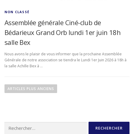
NON CLASSÉ
Assemblée générale Ciné-club de
Bédarieux Grand Orb lundi 1er juin 18h
salle Bex
Nous avons le plaisir de vous informer que la prochaine Assemblée
Générale de notre association se tiendra le Lundi 1er Juin 2026 à 18h à
la salle Achille Bex à …
N
a
ARTICLES PLUS ANCIENS
v
i
g
a
Rechercher :
t