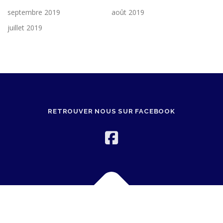
septembre 2019
août 2019
juillet 2019
RETROUVER NOUS SUR FACEBOOK
Copyright © 2026 CCB
–
OnePress
thème par FameThemes.
Traduit par Wp Trads.