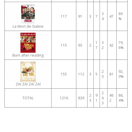
3
89
117
91
3
7
47
4
%
La Mort de Staline
1
3
79,
115
93
2
42
7
2
6%
Burn after reading
2
92,
155
112
3
5
81
3
9%
ZAÏ ZAÏ ZAÏ ZAÏ
2
2
9
46
86,
TOTAL
1216
839
6
3
1
2
4%
3