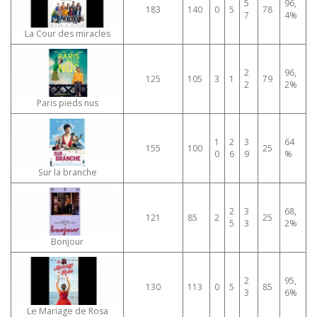
5
96,
183
140
0
5
78
7
4%
La Cour des miracles
2
96,
125
105
3
1
79
2
2%
Paris pieds nus
1
2
3
64
155
100
25
0
6
9
%
Sur la branche
2
3
68,
121
85
2
25
5
3
2%
Bonjour
2
95,
130
113
0
5
85
3
6%
Le Mariage de Rosa