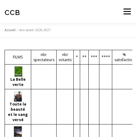
Aller
au
CCB
Menu
contenu
Accueil
»
Avis saison 2026-2027
ACTUALITES
CINÉ-CLUB
AUTOMNALES
nbr
nbr
%
FILMS
*
**
***
****
ARTICLES
AVIS SPECTATEURS
spectateurs
votants
satisfaction
La Belle
EDUCATION À L’IMAGE
verte
Toute la
beauté
et le sang
versé