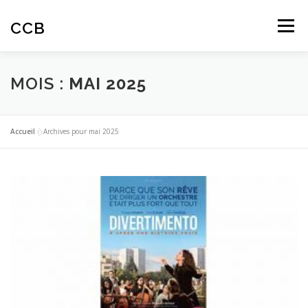
Aller
au
CCB
Menu
contenu
ACTUALITES
CINÉ-CLUB
AUTOMNALES
MOIS :
MAI 2025
ARTICLES
AVIS SPECTATEURS
Accueil
»
Archives pour mai 2025
EDUCATION À L’IMAGE