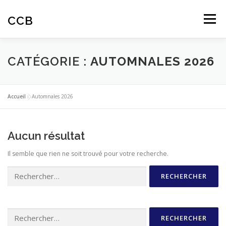
Aller
au
CCB
Menu
contenu
ACTUALITES
CINÉ-CLUB
AUTOMNALES
CATÉGORIE :
AUTOMNALES 2026
ARTICLES
AVIS SPECTATEURS
Accueil
»
Automnales 2026
EDUCATION À L’IMAGE
Aucun résultat
Il semble que rien ne soit trouvé pour votre recherche.
Rechercher :
Rechercher :