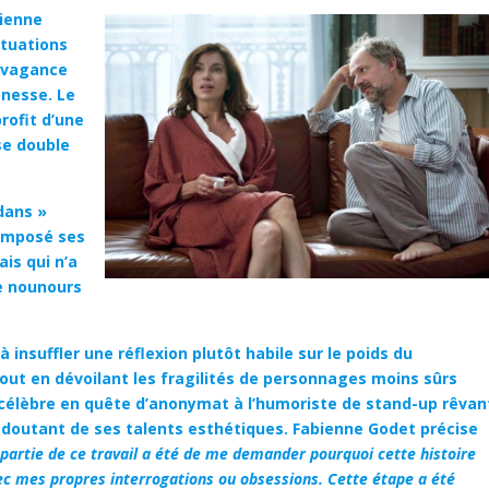
bienne
tuations
ravagance
inesse. Le
rofit d’une
se double
dans »
 imposé ses
is qui n’a
de nounours
insuffler une réflexion plutôt habile sur le poids du
ut en dévoilant les fragilités de personnages moins sûrs
ain célèbre en quête d’anonymat à l’humoriste de stand-up rêvan
e doutant de ses talents esthétiques. Fabienne Godet précise
partie de ce travail a été de me demander pourquoi cette histoire
vec mes propres interrogations ou obsessions. Cette étape a été