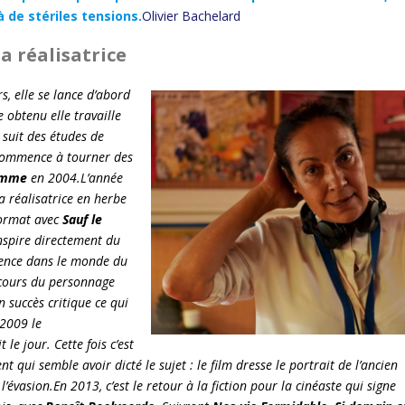
 de stériles tensions.
Olivier Bachelard
a réalisatrice
s, elle se lance d’abord
 obtenu elle travaille
 suit des études de
 commence à tourner des
Homme
en 2004.L’année
la réalisatrice en herbe
format avec
Sauf le
’inspire directement du
ience dans le monde du
arcours du personnage
n succès critique ce qui
 2009 le
it le jour. Cette fois c’est
qui semble avoir dicté le sujet : le film dresse le portrait de l’ancien
 l’évasion.En 2013, c’est le retour à la fiction pour la cinéaste qui signe