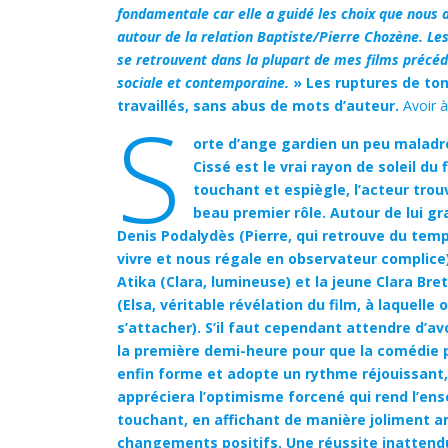
fondamentale car elle a guidé les choix que nous a
autour de la relation Baptiste/Pierre Chozène. Le
se retrouvent dans la plupart de mes films précéde
sociale et contemporaine.
» Les ruptures de ton
travaillés, sans abus de mots d’auteur.
Avoir à
S
orte d’ange gardien un peu maladroi
Cissé est le vrai rayon de soleil du f
touchant et espiègle, l’acteur trouv
beau premier rôle. Autour de lui gr
Denis Podalydès (Pierre, qui retrouve du tem
vivre et nous régale en observateur complice
Atika (Clara, lumineuse) et la jeune Clara Br
(Elsa, véritable révélation du film, à laquelle o
s’attacher). S’il faut cependant attendre d’av
la première demi-heure pour que la comédie 
enfin forme et adopte un rythme réjouissant,
appréciera l’optimisme forcené qui rend l’en
touchant, en affichant de manière joliment 
changements positifs. Une réussite inattendu