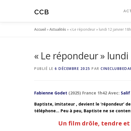
Aller
au
CCB
AC
contenu
Accueil
»
Actualités
»
« Le répondeur » lundi 12 janvier 18
« Le répondeur » lundi
PUBLIÉ LE
6 DÉCEMBRE 2025
PAR
CINECLUBBEDA
Fabienne Godet
(2025) France 1h42 Avec:
Salif
Baptiste, imitateur , devient le ‘répondeur’ de
téléphone… Peu à peu, Baptiste ne se contente 
Un film drôle, tendre e