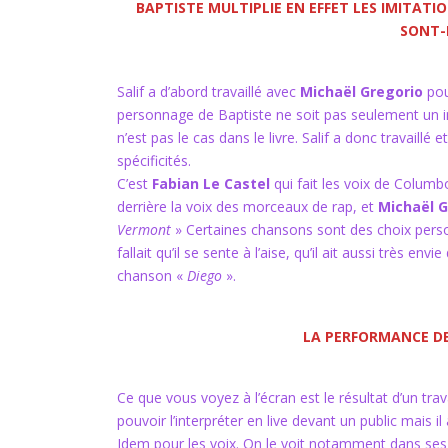
BAPTISTE MULTIPLIE EN EFFET LES IMITATI
SONT-I
Salif a d’abord travaillé avec
Michaël Gregorio
pou
personnage de Baptiste ne soit pas seulement un im
n’est pas le cas dans le livre. Salif a donc travaillé
spécificités.
C’est
Fabian Le Castel
qui fait les voix de Colum
derrière la voix des morceaux de rap, et
Michaël 
Vermont
» Certaines chansons sont des choix personn
fallait qu’il se sente à l’aise, qu’il ait aussi très en
chanson «
Diego
».
LA PERFORMANCE DE 
Ce que vous voyez à l’écran est le résultat d’un tr
pouvoir l’interpréter en live devant un public mais il 
Idem pour les voix. On le voit notamment dans ses 