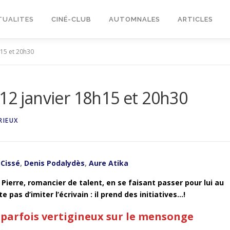
TUALITES
CINÉ-CLUB
AUTOMNALES
ARTICLES
h15 et 20h30
 12 janvier 18h15 et 20h30
RIEUX
 Cissé
,
Denis Podalydès
,
Aure Atika
 Pierre, romancier de talent, en se faisant passer pour lui au
pas d’imiter l’écrivain : il prend des initiatives…!
t parfois vertigineux sur le mensonge