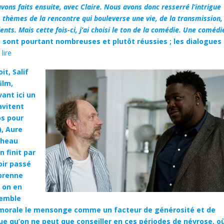
vons faits ensuite, avec Claire. Nous avons donc resserré l’intrigue
s thèmes de la rencontre qui bouleverse une vie, de la transmission,
nts. Mais cette fois-ci, j’ai choisi le ton de la comédie. Une comédi
 sont pourtant nombreuses et plutôt réussies ; les dialogues
 lire
t, Salif
ilm,
ant ici un
avitent
ps pour
), Aure
etheau
n finit par
oir passé
prenne
 on en
semble
amorale le mensonge comme un facteur de générosité et de
e qu’on ne peut que conseiller en ces périodes de névrose, o