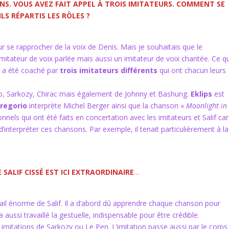
ONS. VOUS AVEZ FAIT APPEL À TROIS IMITATEURS. COMMENT SE
LS RÉPARTIS LES RÔLES ?
r se rapprocher de la voix de Denis. Mais je souhaitais que le
itateur de voix parlée mais aussi un imitateur de voix chantée. Ce qu
 et a été coaché par
trois imitateurs différents
qui ont chacun leurs
bo, Sarkozy, Chirac mais également de Johnny et Bashung.
Eklips
est
Gregorio
interprète Michel Berger ainsi que la chanson «
Moonlight in
els qui ont été faits en concertation avec les imitateurs et Salif car 
vie d’interpréter ces chansons. Par exemple, il tenait particulièrement à la
SALIF CISSÉ EST ICI EXTRAORDINAIRE
…
avail énorme de Salif. Il a d’abord dû apprendre chaque chanson pour
a aussi travaillé la gestuelle, indispensable pour être crédible.
imitations de Sarkozy ou Le Pen. L’imitation passe aussi par le corps.