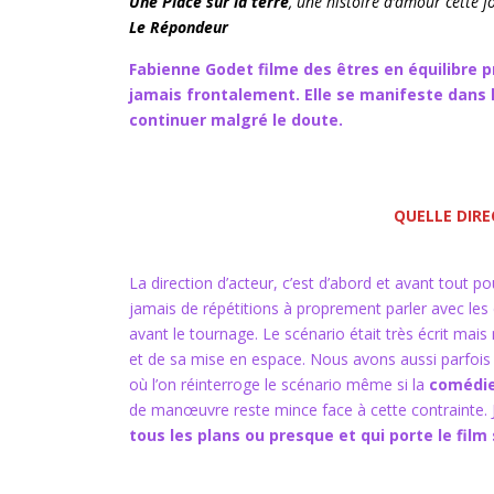
Une Place sur la terre
, une histoire d’amour cette f
Le Répondeur
Fabienne Godet filme des êtres en équilibre p
jamais frontalement. Elle se manifeste dans l
continuer malgré le doute.
QUELLE DIRE
La direction d’acteur, c’est d’abord et avant tout 
jamais de répétitions à proprement parler avec les
avant le tournage. Le scénario était très écrit mai
et de sa mise en espace. Nous avons aussi parfois
où l’on réinterroge le scénario même si la
comédie
de manœuvre reste mince face à cette contrainte.
tous les plans ou presque et qui porte le film