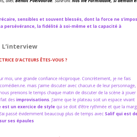
ois, avec
Benoît Poelvoorde
. Suivront
Nos vie Formidable, Si demain e
récaire, sensibles et souvent blessés, dont la force ne s’impo
a persévérance, la fidélité à soi-même et la capacité à
L’interview
CTRICE D’ACTEURS ÊTES-VOUS ?
pour moi, une grande confiance réciproque. Concrètement, je ne fais
 comédien.ne. mais j’aime discuter avec chacun.e de leur personnage,
s nous prenions le temps chaque matin de discuter de la scène à jouer
 fait des
improvisations
. J’aime que le plateau soit un espace vivant
 est un exercice de style
qui se doit d’être rythmée et que la mar
 J’ai passé évidemment beaucoup plus de temps avec
Salif qui est d
 sur ses épaules