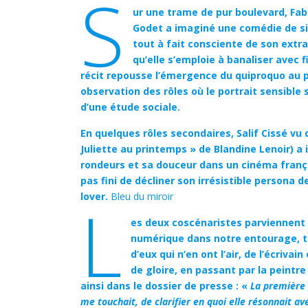
S
ur une trame de pur boulevard, Fa
Godet a imaginé une comédie de si
tout à fait consciente de son ext
qu’elle s’emploie à banaliser avec f
récit repousse l’émergence du quiproquo au p
observation des rôles où le portrait sensible 
d’une étude sociale.
En quelques rôles secondaires, Salif Cissé vu 
Juliette au printemps » de Blandine Lenoir) a
rondeurs et sa douceur dans un cinéma frança
pas fini de décliner son irrésistible persona 
lover.
Bleu du miroir
l
es deux coscénaristes parviennent à 
numérique dans notre entourage, to
d’eux qui n’en ont l’air, de l’écriv
de gloire, en passant par la peintr
ainsi dans le dossier de presse : «
La première 
me touchait, de clarifier en quoi elle résonnait a