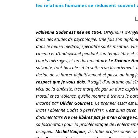
les relations humaines se réduisent souvent à
L
Fabienne Godet est née en 1964.
Originaire d’Anger
dans des études de psychologie. Une fois son diplôme
dans le milieu médical, spécialité santé mentale. Elle
cinéma et d’audiovisuel pendant son temps libre et
courts-métrages, et un documentaire
Le Sixième 
suivante, tout bascule : à la suite d’un licenciement, 
décide de se lancer définitivement et passe au long 
respect que je vous dois
. Il s’agit d’un drame qui s
vécu de la cinéaste, très marquée par sa dure expér
travail et sa violence, qu’elle montre à travers le p
incarné par
Olivier Gourmet
. Ce premier essai est u
incite Fabienne Godet à persévérer. C’est ainsi qu’en
documentaire
Ne me libérez pas je m’en charge
vo
sa fascination pour la problématique de l’enfermement 
braqueur
Michel Vaujour
, véritable professionnel de