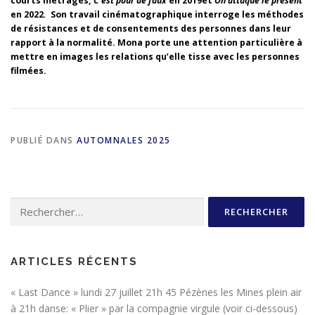
courts métrages,
C’est pour de faux
en 2019et
On attaque le présent
en 2022
.
Son travail cinématographique interroge les méthodes
de résistances et de consentements des personnes dans leur
rapport à la normalité. Mona porte une attention particulière à
mettre en images les relations qu’elle tisse avec les personnes
filmées.
PUBLIÉ DANS
AUTOMNALES 2025
Rechercher :
ARTICLES RÉCENTS
« Last Dance » lundi 27 juillet 21h 45 Pézènes les Mines plein air
à 21h danse: « Plier » par la compagnie virgule (voir ci-dessous)