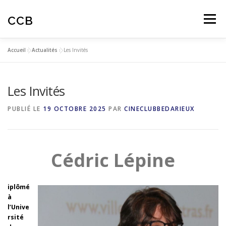
Aller
au
CCB
Menu
contenu
Accueil
»
Actualités
»
Les Invités
ACTUALITES
CINÉ-CLUB
AUTOMNALES
Les Invités
ARTICLES
AVIS SPECTATEURS
PUBLIÉ LE
19 OCTOBRE 2025
PAR
CINECLUBBEDARIEUX
EDUCATION À L’IMAGE
Cédric Lépine
iplômé
à
l’Unive
rsité