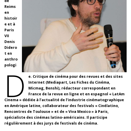
de
Reims
en
histoir
e et à
Paris
VII
Denis
Didero
t en
anthro
pologi
D
e. Critique de cinéma pour des revues et des sites
Internet (Mediapart, Les Fiches du Cinéma,
Micmag, Benshi), rédacteur correspondant en
France de la revue en ligne et en espagnol « LatAm
Cinema » dédiée à l’actualité de l’industrie cinématographique
en Amérique latine, collaborateur des festivals « Cinélatino,
Rencontres de Toulouse » et de « Viva Mexico » à Paris,
spécialiste des cinémas latino-américains. Il participe
régulièrement à des jurys de festivals de cinéma.