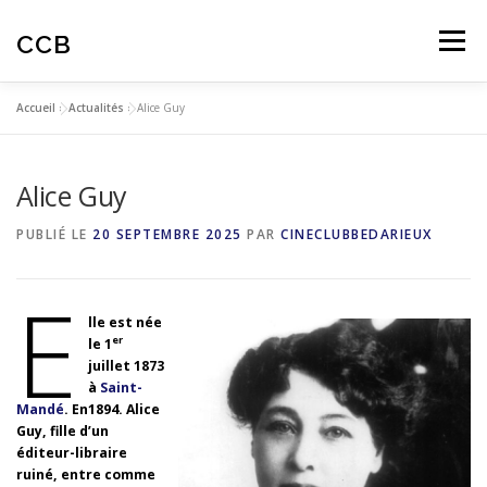
Aller
au
CCB
Menu
contenu
Accueil
»
Actualités
»
Alice Guy
ACTUALITES
CINÉ-CLUB
AUTOMNALES
Alice Guy
ARTICLES
AVIS SPECTATEURS
PUBLIÉ LE
20 SEPTEMBRE 2025
PAR
CINECLUBBEDARIEUX
EDUCATION À L’IMAGE
E
lle est née
er
le 1
juillet 1873
à
Saint-
Mandé
. En1894. Alice
Guy, fille d’un
éditeur-libraire
ruiné, entre comme