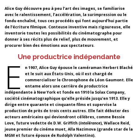
Alice Guy découvre peu à peu l’art des images, se familiarise
avec le ralentissement, l’accélération, la surimpression ou le
fondu enchaîné, tous ces procédés qui font aujourd’hui partie
de l’écriture filmique. Conteuse inventive mais rigoureuse, elle
inventorie toutes les possibilités du cinématographe pour
donner à ses récits plus de relief, plus de mouvement, et
procurer bien des émotions aux spectateurs
.
Une productrice indépendante
E
n 1907, Alice Guy épouse le caméraman Herbert Blaché
et le suit aux États-Unis, où il est chargé de
commercialiser le Chronophone de Léon Gaumont. Elle
entame alors une carrière de productrice
indépendante à New York et fonde en 1910 la Solax Company,
société cinématographique qu’elle préside jusqu’en 1913. Elle y
dirige entre quarante et cinquante films et supervise la
production de près de trois cents autres. Elle fait débuter des
acteurs américains qui deviendront célèbres, comme Bessie
Love, future vedette de D.W. Griffith (
Intolérance
), Wallace Reid,
jeune premier du cinéma muet, Alla Nazimova (grande star de la
MGM et future épouse de Rudolph Valentino).