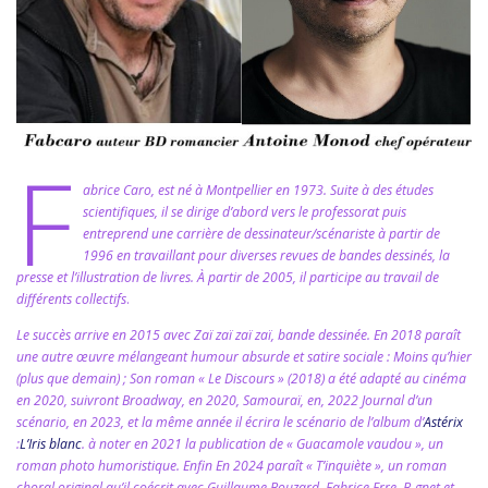
F
abrice Caro, est né à Montpellier en 1973. Suite à des études
scientifiques, il se dirige d’abord vers le professorat puis
entreprend une carrière de dessinateur/scénariste à partir de
1996 en travaillant pour diverses revues de bandes dessinés, la
presse et l’illustration de livres. À partir de 2005, il participe au travail de
différents collectifs
.
Le succès arrive en 2015 avec Zaï zaï zaï zaï, bande dessinée. En 2018 paraît
une autre œuvre mélangeant humour absurde et satire sociale : Moins qu’hier
(plus que demain) ; Son roman « Le Discours » (2018) a été adapté au cinéma
en 2020, suivront Broadway, en 2020, Samouraï, en, 2022 Journal d’un
scénario, en 2023, et la même année il écrira le scénario de l’album d’
Astérix
:
L’Iris blanc
. à noter en 2021 la publication de « Guacamole vaudou », un
roman photo humoristique. Enfin En 2024 paraît « T’inquiète », un roman
choral original qu’il coécrit avec Guillaume Bouzard, Fabrice Erre, B-gnet et