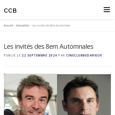
Aller
au
CCB
Menu
contenu
Accueil
»
Actualités
»
Les invités des 8em Automnales
ACTUALITES
CINÉ-CLUB
AUTOMNALES
Les invités des 8em Automnales
ARTICLES
AVIS SPECTATEURS
PUBLIÉ LE
22 SEPTEMBRE 2024
PAR
CINECLUBBEDARIEUX
EDUCATION À L’IMAGE