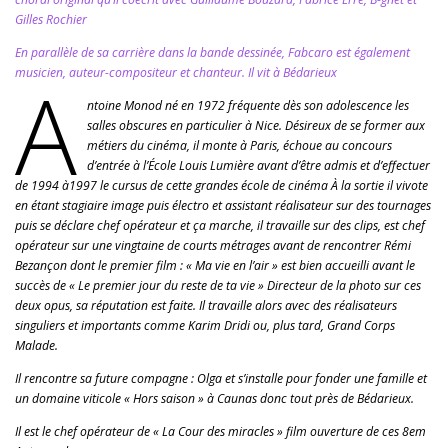
Gilles Rochier
En parallèle de sa carrière dans la bande dessinée, Fabcaro est également
musicien, auteur-compositeur et chanteur. Il vit à Bédarieux
A
ntoine Monod né en 1972 fréquente dès son adolescence les
salles obscures en particulier à Nice. Désireux de se former aux
métiers du cinéma, il monte à Paris, échoue au concours
d’entrée à l’École Louis Lumière avant d’être admis et d’effectuer
de 1994 à1997 le cursus de cette grandes école de cinéma À la sortie il vivote
en étant stagiaire image puis électro et assistant réalisateur sur des tournages
puis se déclare chef opérateur et ça marche, il travaille sur des clips, est chef
opérateur sur une vingtaine de courts métrages avant de rencontrer Rémi
Bezançon dont le premier film : « Ma vie en l’air » est bien accueilli avant le
succès de « Le premier jour du reste de ta vie » Directeur de la photo sur ces
deux opus, sa réputation est faite. Il travaille alors avec des réalisateurs
singuliers et importants comme Karim Dridi ou, plus tard, Grand Corps
Malade.
Il rencontre sa future compagne : Olga et s’installe pour fonder une famille et
un domaine viticole « Hors saison » à Caunas donc tout près de Bédarieux.
Il est le chef opérateur de « La Cour des miracles » film ouverture de ces 8em