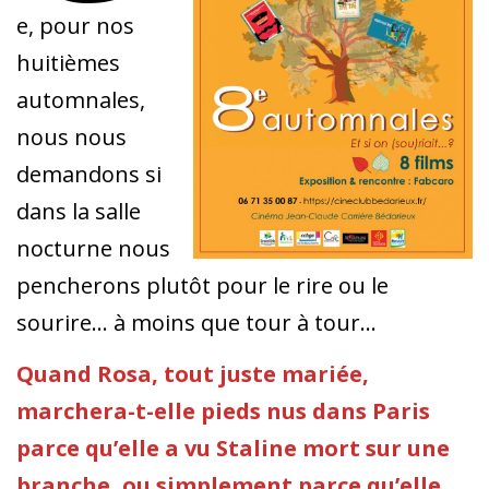
e, pour nos
huitièmes
automnales,
nous nous
demandons si
dans la salle
nocturne nous
pencherons plutôt pour le rire ou le
sourire… à moins que tour à tour…
Quand Rosa, tout juste mariée,
marchera-t-elle pieds nus dans Paris
parce qu’elle a vu Staline mort sur une
branche, ou simplement parce qu’elle