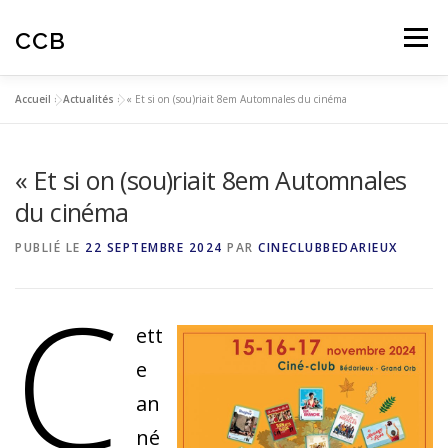
Aller
au
CCB
Menu
contenu
Accueil
»
Actualités
»
« Et si on (sou)riait 8em Automnales du cinéma
ACTUALITES
CINÉ-CLUB
AUTOMNALES
« Et si on (sou)riait 8em Automnales
ARTICLES
AVIS SPECTATEURS
du cinéma
PUBLIÉ LE
22 SEPTEMBRE 2024
PAR
CINECLUBBEDARIEUX
EDUCATION À L’IMAGE
C
ett
e
an
né