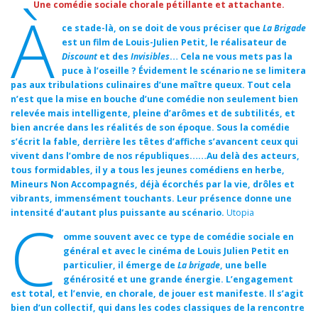
Une comédie sociale chorale pétillante et attachante.
À
ce stade-là, on se doit de vous préciser que
La Brigade
est un film de Louis-Julien Petit, le réalisateur de
Discount
et des
Invisibles
… Cela ne vous mets pas la
puce à l’oseille ? Évidement le scénario ne se limitera
pas aux tribulations culinaires d’une maître queux. Tout cela
n’est que la mise en bouche d’une comédie non seulement bien
relevée mais intelligente, pleine d’arômes et de subtilités, et
bien ancrée dans les réalités de son époque. Sous la comédie
s’écrit la fable, derrière les têtes d’affiche s’avancent ceux qui
vivent dans l’ombre de nos républiques……Au delà des acteurs,
tous formidables, il y a tous les jeunes comédiens en herbe,
Mineurs Non Accompagnés, déjà écorchés par la vie, drôles et
vibrants, immensément touchants. Leur présence donne une
intensité d’autant plus puissante au scénario.
Utopia
C
omme souvent avec ce type de comédie sociale en
général et avec le cinéma de Louis Julien Petit en
particulier, il émerge de
La brigade
, une belle
générosité et une grande énergie. L’engagement
est total, et l’envie, en chorale, de jouer est manifeste. Il s’agit
bien d’un collectif, qui dans les codes classiques de la rencontre