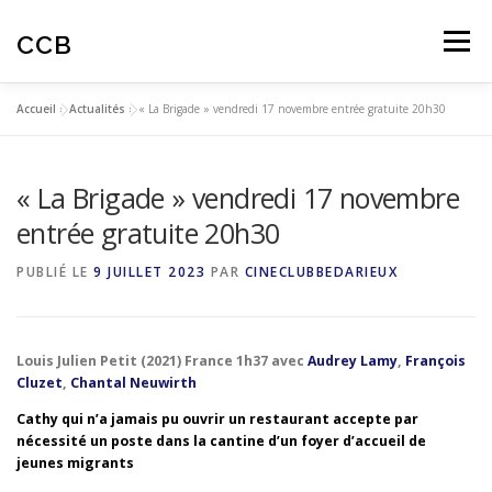
Aller
au
CCB
Menu
contenu
Accueil
»
Actualités
»
« La Brigade » vendredi 17 novembre entrée gratuite 20h30
ACTUALITES
CINÉ-CLUB
AUTOMNALES
« La Brigade » vendredi 17 novembre
ARTICLES
AVIS SPECTATEURS
entrée gratuite 20h30
PUBLIÉ LE
9 JUILLET 2023
PAR
CINECLUBBEDARIEUX
EDUCATION À L’IMAGE
Louis Julien Petit (2021) France 1h37 avec
Audrey Lamy
,
François
Cluzet
,
Chantal Neuwirth
Cathy qui n’a jamais pu ouvrir un restaurant accepte par
nécessité un poste dans la cantine d’un foyer d’accueil de
jeunes migrants