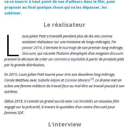
va se nourrir à tout point de vue d’ailleurs dans le film, pour
proposer au final quelque chose qui va les dépasser, les
sublimer.
Le réalisateur
L
ouis-Julien Petit a travaillé pendant plus de dix ans comme
assistant réalisateur sur une trentaine de longs-métrages, Fin
janvier 2014
, il termine le
tournage
de son premier long-métrage,
Discount
, qui raconte l’histoire d’employés d’un magasin
discount
prenant la décision de créer un
commerce équitable
à partir de produits jetés
par la grande distribution,
En 2015, Louis-Julien Petit tourne pour
Arte
son deuxième long métrage,
7
,
8
Carole Matthieu avec
Isabelle Adjani
et
Corinne Masiero
. ce drame met en
scène une femme médecin du travail face au mal-être au travail poussé à son
extrême.
Début 2019, il connait un grand succès avec
Les Invisibles
un nouveau film
engagé sur la précarité, à travers le quotidien d’un centre d’accueil pour
femmes SDF.
L
‘
interview