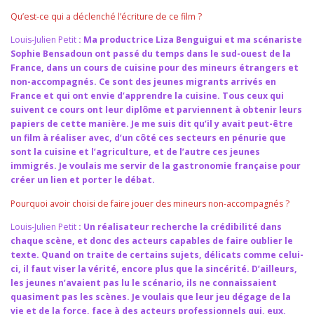
Qu’est-ce qui a déclenché l’écriture de ce film ?
Louis-Julien Petit
: Ma productrice Liza Benguigui et ma scénariste
Sophie Bensadoun ont passé du temps dans le sud-ouest de la
France, dans un cours de cuisine pour des mineurs étrangers et
non-accompagnés. Ce sont des jeunes migrants arrivés en
France et qui ont envie d’apprendre la cuisine. Tous ceux qui
suivent ce cours ont leur diplôme et parviennent à obtenir leurs
papiers de cette manière. Je me suis dit qu’il y avait peut-être
un film à réaliser avec, d’un côté ces secteurs en pénurie que
sont la cuisine et l’agriculture, et de l’autre ces jeunes
immigrés. Je voulais me servir de la gastronomie française pour
créer un lien et porter le débat.
Pourquoi avoir choisi de faire jouer des mineurs non-accompagnés ?
Louis-Julien Petit
: Un réalisateur recherche la crédibilité dans
chaque scène, et donc des acteurs capables de faire oublier le
texte. Quand on traite de certains sujets, délicats comme celui-
ci, il faut viser la vérité, encore plus que la sincérité. D’ailleurs,
les jeunes n’avaient pas lu le scénario, ils ne connaissaient
quasiment pas les scènes. Je voulais que leur jeu dégage de la
vie et de la force, face à des acteurs professionnels qui, eux,