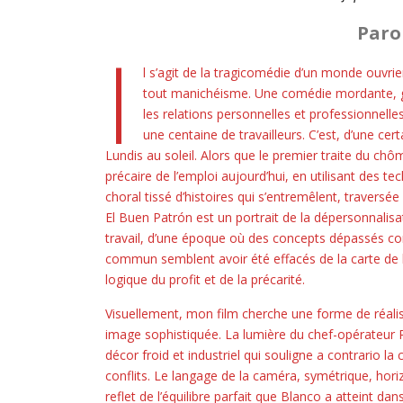
Paro
I
l s’agit de la tragicomédie d’un monde ouvrie
tout manichéisme. Une comédie mordante, gri
les relations personnelles et professionnelle
une centaine de travailleurs. C’est, d’une c
Lundis au soleil. Alors que le premier traite du ch
précaire de l’emploi aujourd’hui, en utilisant des tec
choral tissé d’histoires qui s’entremêlent, traversé
El Buen Patrón est un portrait de la dépersonnalisat
travail, d’une époque où des concepts dépassés comm
commun semblent avoir été effacés de la carte de l
logique du profit et de la précarité.
Visuellement, mon film cherche une forme de réali
image sophistiquée. La lumière du chef-opérateur 
décor froid et industriel qui souligne a contrario l
conflits. Le langage de la caméra, symétrique, hori
reflet de l’équilibre parfait que Blanco a atteint da