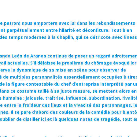
(le patron) nous emportera avec lui dans les rebondissements
ant perpétuellement entre hilarité et déconfiture. Tout bien
des temps modernes à la Chaplin, qui se détricote avec fines
nando León de Aranoa continue de poser un regard adroiteme
ail actuelles. S’il délaisse le problème du chômage évoqué lor
serve la dynamique de sa mise en scène pour observer de
 de multiples personnalités essentiellement occupées à tire
 de la figure contestable du chef d’entreprise interprété par u
 dans ce costume taillé à sa juste mesure, se mettent alors en
humaine : jalousie, traîtrise, influence, subordination, rivalit
e entre la froideur des lieux et la vivacité des personnages, l
es. Il se pare d’abord des couleurs de la comédie pour bientô
ublier de distiller ici et là quelques notes de tragédie, tout e