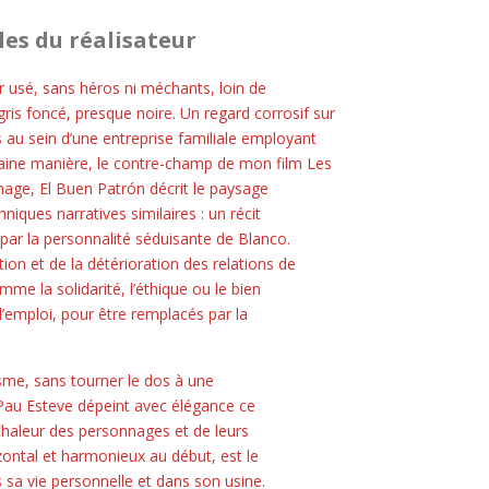
les du réalisateur
r usé, sans héros ni méchants, loin de
s foncé, presque noire. Un regard corrosif sur
s au sein d’une entreprise familiale employant
ertaine manière, le contre-champ de mon film Les
ômage, El Buen Patrón décrit le paysage
hniques narratives similaires : un récit
e par la personnalité séduisante de Blanco.
ion et de la détérioration des relations de
e la solidarité, l’éthique ou le bien
’emploi, pour être remplacés par la
sme, sans tourner le dos à une
Pau Esteve dépeint avec élégance ce
a chaleur des personnages et de leurs
zontal et harmonieux au début, est le
ns sa vie personnelle et dans son usine.