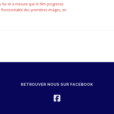
u fur et à mesure que le film progresse.
l’horizontalité des premières images, en
RETROUVER NOUS SUR FACEBOOK