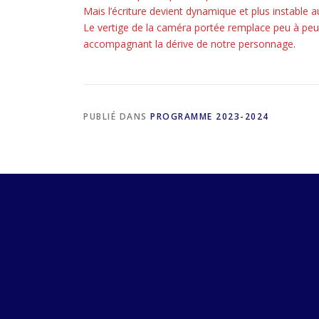
Mais l’écriture devient dynamique et plus instable a
Le vertige de la caméra portée remplace peu à peu 
accompagnant la dérive de notre personnage.
PUBLIÉ DANS
PROGRAMME 2023-2024