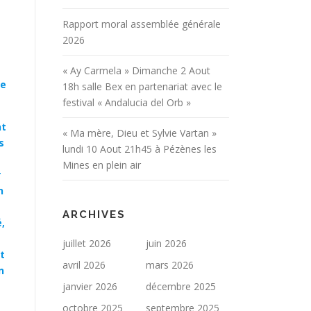
Rapport moral assemblée générale
2026
« Ay Carmela » Dimanche 2 Aout
se
18h salle Bex en partenariat avec le
festival « Andalucia del Orb »
nt
« Ma mère, Dieu et Sylvie Vartan »
s
lundi 10 Aout 21h45 à Pézènes les
Mines en plein air
r
n
ARCHIVES
é,
e
juillet 2026
juin 2026
t
avril 2026
mars 2026
n
janvier 2026
décembre 2025
octobre 2025
septembre 2025