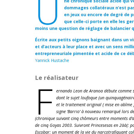
U
ne chronique sociale acide qui v
dommages collatéraux n’est pas
en jeux ou encore de degré de p
que celle-ci porte en elle les ge
moins une question de réglage de balancier q
Écrite aux petits oignons baignant dans un vi
et d’acteurs à leur place et avec un sens mil
entrepreneuriale pimentée et acide de ce débu
Yannick Hustache
Le réalisateur
F
ernando Leon de Aranoa débute comme scéna
dont le sujet loufoque (un quinquagénai
et le traitement original ( mise en abîme 
signe ‘Barrio’ à nouveau remarqué lors de 
(chronique suivant cinq chômeurs entre moments d’a
de cinq Goyas 2003. Suivront Princesesas en 2àà(: p
Escobar: un moment de la vie du narcotrafiquant co