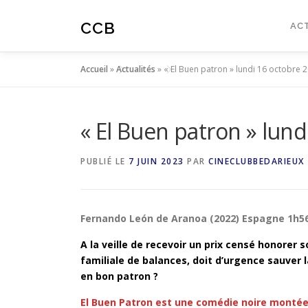
Aller
au
CCB
AC
contenu
Accueil
»
Actualités
»
« El Buen patron » lundi 16 octobre 
« El Buen patron » lun
PUBLIÉ LE
7 JUIN 2023
PAR
CINECLUBBEDARIEUX
Fernando León de Aranoa (2022) Espagne 1h56
A la veille de recevoir un prix censé honorer s
familiale de balances, doit d’urgence sauver la 
en bon patron ?
El Buen Patron est une comédie noire montée 