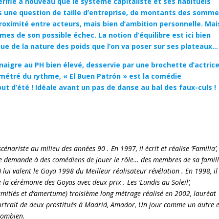
érifie à nouveau que le système capitaliste et ses habituels
 une question de taille d’entreprise, de montants des somm
roximité entre acteurs, mais bien d’ambition personnelle. Mai
rmes de son possible échec. La notion d’équilibre est ici bien
ue de la nature des poids que l’on va poser sur ses plateaux…
naigre au PH bien élevé, desservie par une brochette d’actric
limétré du rythme, « El Buen Patrón » est la comédie
t d’été ! Idéale avant un pas de danse au bal des faux-culs !
riste au milieu des années 90 . En 1997, il écrit et réalise ‘Familia’,
re demande à des comédiens de jouer le rôle… des membres de sa famill
) lui valent le Goya 1998 du Meilleur réalisateur révélation . En 1998, il
la cérémonie des Goyas avec deux prix . Les ‘Lundis au Soleil’,
mitiés et d’amertume) troisième long métrage réalisé en 2002, lauréat
ortrait de deux prostitués à Madrid, Amador, Un jour comme un autre e
lombien.