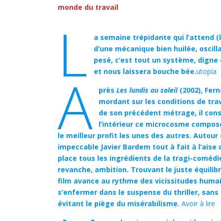
monde du travail
l
a semaine trépidante qui l’attend 
d’une mécanique bien huilée, oscill
pesé, c’est tout un système, digne 
et nous laissera bouche bée.
utopia
A
près
Les lundis au soleil
(2002), Fer
mordant sur les conditions de trav
de son précédent métrage, il con
l’intérieur ce microcosme composé
le meilleur profit les unes des autres. Autour
impeccable Javier Bardem tout à fait à l’aise
place tous les ingrédients de la tragi-comédie 
revanche, ambition. Trouvant le juste équilibr
film avance au rythme des vicissitudes humain
s’enfermer dans le suspense du thriller, sans o
évitant le piège du misérabilisme.
Avoir à lire