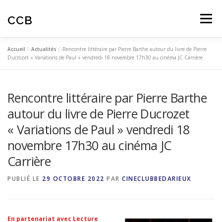
Aller
au
CCB
Menu
contenu
Accueil
»
Actualités
»
Rencontre littéraire par Pierre Barthe autour du livre de Pierre
ACTUALITES
CINÉ-CLUB
AUTOMNALES
Ducrozet « Variations de Paul » vendredi 18 novembre 17h30 au cinéma JC Carrière
Rencontre littéraire par Pierre Barthe
ARTICLES
AVIS SPECTATEURS
autour du livre de Pierre Ducrozet
« Variations de Paul » vendredi 18
EDUCATION À L’IMAGE
novembre 17h30 au cinéma JC
Carrière
PUBLIÉ LE
29 OCTOBRE 2022
PAR
CINECLUBBEDARIEUX
En partenariat avec Lecture