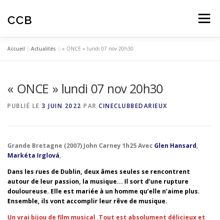
Aller
au
CCB
Menu
contenu
Accueil
»
Actualités
»
« ONCE » lundi 07 nov 20h30
ACTUALITES
CINÉ-CLUB
AUTOMNALES
« ONCE » lundi 07 nov 20h30
ARTICLES
AVIS SPECTATEURS
PUBLIÉ LE
3 JUIN 2022
PAR
CINECLUBBEDARIEUX
EDUCATION À L’IMAGE
Grande Bretagne (2007) John Carney 1h25 Avec
Glen Hansard
,
Markéta Irglová
,
Dans les rues de Dublin, deux âmes seules se rencontrent
autour de leur passion, la musique… Il sort d’une rupture
douloureuse. Elle est mariée à un homme qu’elle n’aime plus.
Ensemble, ils vont accomplir leur rêve de musique.
Un vrai bijou de film musical .Tout est absolument délicieux et