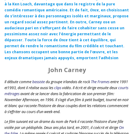
à la Ken Loach, davantage que dans le registre de la pure
comédie romantique américaine. Et de fait,
Once
, en choisissant
de s’intéresser à des personnages isolés et marginaux, propose
un regard social assez pertinent. En outre, Carney ose un
audacieux pari en s’efforçant de faire cohabiter sans cesse un
pessimisme assez noir avec l’énergie permettant de le
dépasser. Toute la force de
Once
tient à cet équilibre, qui
permet de rendre le romantisme du film crédible et touchant.
Les chansons occupent une bonne partie de l’œuvre, et les
enjeux dramatiques jamais appuyés, emportent l’adhésion
John Carney
Il débute comme
bassiste
du groupe irlandais de rock
The Frames
entre 1991
et1993, dont il réalise aussi les
clips
vidéo. Il écrit et dirige ensuite deux
courts
métrages
avant de se lancer dans la fabrication de son premier film:
November Afternoon, en 1996. Il s’agit d’un film à petit budget, tourné en noir
et blanc qui raconte l’histoire de deux couples dont les relations commencent
à s’effriter au cours d’un week-end.
Le film suivant est un drame du nom de Park il raconte l’histoire d’une fille
violée par un pédophile. Deux ans plus tard, en 2001, il coécrit et dirige
On
the Edge
. La même année il coécrit et codirige l’énorme succès de la télévision