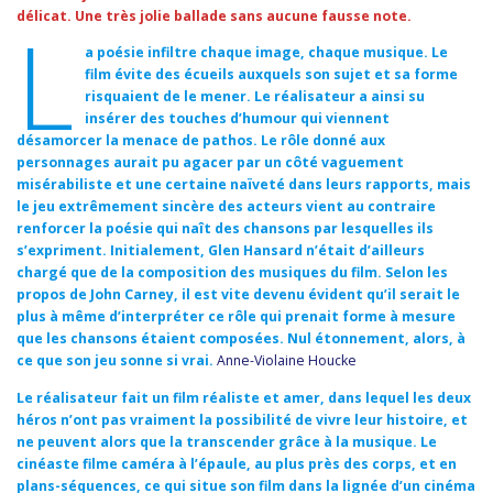
délicat. Une très jolie ballade sans aucune fausse note.
L
a poésie infiltre chaque image, chaque musique. Le
film évite des écueils auxquels son sujet et sa forme
risquaient de le mener. Le réalisateur a ainsi su
insérer des touches d’humour qui viennent
désamorcer la menace de pathos. Le rôle donné aux
personnages aurait pu agacer par un côté vaguement
misérabiliste et une certaine naïveté dans leurs rapports, mais
le jeu extrêmement sincère des acteurs vient au contraire
renforcer la poésie qui naît des chansons par lesquelles ils
s’expriment. Initialement, Glen Hansard n’était d’ailleurs
chargé que de la composition des musiques du film. Selon les
propos de John Carney, il est vite devenu évident qu’il serait le
plus à même d’interpréter ce rôle qui prenait forme à mesure
que les chansons étaient composées. Nul étonnement, alors, à
ce que son jeu sonne si vrai.
Anne-Violaine Houcke
Le réalisateur fait un film réaliste et amer, dans lequel les deux
héros n’ont pas vraiment la possibilité de vivre leur histoire, et
ne peuvent alors que la transcender grâce à la musique. Le
cinéaste filme caméra à l’épaule, au plus près des corps, et en
plans-séquences, ce qui situe son film dans la lignée d’un cinéma