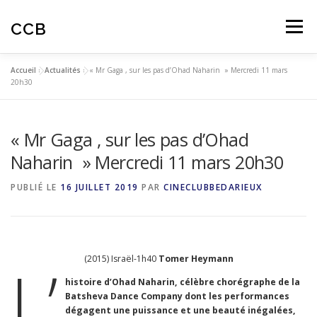
Aller
au
CCB
Menu
contenu
Accueil
»
Actualités
»
« Mr Gaga , sur les pas d’Ohad Naharin » Mercredi 11 mars
ACTUALITES
CINÉ-CLUB
AUTOMNALES
20h30
« Mr Gaga , sur les pas d’Ohad
ARTICLES
AVIS SPECTATEURS
Naharin » Mercredi 11 mars 20h30
EDUCATION À L’IMAGE
PUBLIÉ LE
16 JUILLET 2019
PAR
CINECLUBBEDARIEUX
(2015) Israël-1h40
Tomer Heymann
L’
histoire d’Ohad Naharin, célèbre chorégraphe de la
Batsheva Dance Company dont les performances
dégagent une puissance et une beauté inégalées,