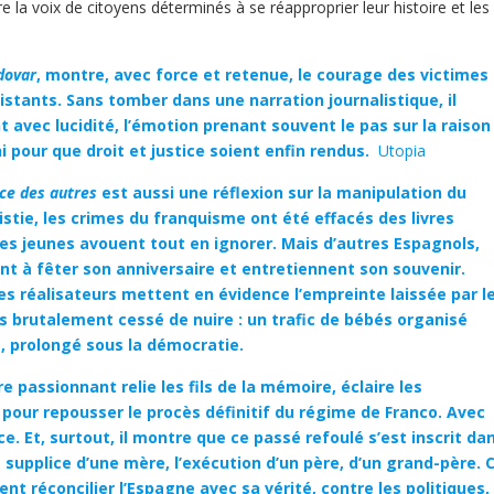
 la voix de citoyens déterminés à se réapproprier leur histoire et les
dovar
, montre, avec force et retenue, le courage des victimes
stants. Sans tomber dans une narration journalistique, il
avec lucidité, l’émotion prenant souvent le pas sur la raison 
i pour que droit et justice soient enfin rendus.
Utopia
nce des autres
est aussi une réflexion sur la manipulation du
istie, les crimes du franquisme ont été effacés des livres
des jeunes avouent tout en ignorer. Mais d’autres Espagnols,
nt à fêter son anniversaire et entretiennent son souvenir.
es réalisateurs met­tent en évidence l’empreinte laissée par l
pas brutalement cessé de nuire : un trafic de bébés organisé
le, prolongé sous la démocratie.
 passionnant relie les fils de la mémoire, éclaire les
our repousser le procès définitif du régime de Franco. Avec
ce. Et, surtout, il montre que ce passé refoulé s’est inscrit da
e supplice d’une mère, l’exécution d’un père, d’un grand-père. 
ent réconcilier l’Espagne avec sa vérité, contre les politiques,