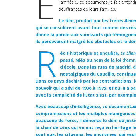
E
l’amnésie, ce documentaire fait entendre
souffrances de leurs familles.
Le film, produit par les frères
Almo
qui se considèrent avant tout comme des rési
donne la parole aux survivants qui témoignent 
ils persévèrent malgré les obstacles et le dén
R
écit historique et enquête,
Le Sile
passé. Niés au nom de la loi d’amn
d’école. Dans les rues de Madrid, 
nostalgiques du Caudillo, continue
Dans ce pays déchiré par les contradictions, l
pouvoir qui a sévi de 1936 à 1975, et qui n’a 
avec la complicité de l’Etat s’est, par exem­p
Avec beaucoup d’intelligence, ce documentaire
compromissions et les multiples manigances p
beaucoup de force, il dénonce le déni de justi
la chair de ceux qui en ont reçu en héritage l
sont eux, les citoyens, les anonymes, qui veul