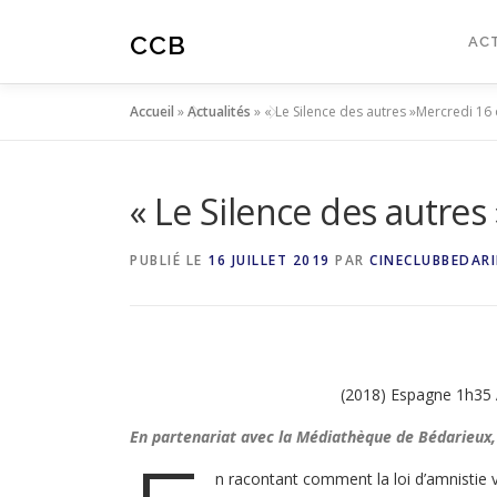
Aller
au
CCB
AC
contenu
Accueil
»
Actualités
»
« Le Silence des autres »Mercredi 16
« Le Silence des autre
PUBLIÉ LE
16 JUILLET 2019
PAR
CINECLUBBEDARI
(2018) Espagne 1h35
En partenariat avec la Médiathèque de Bédarieux,
n racontant comment la loi d’amnistie 