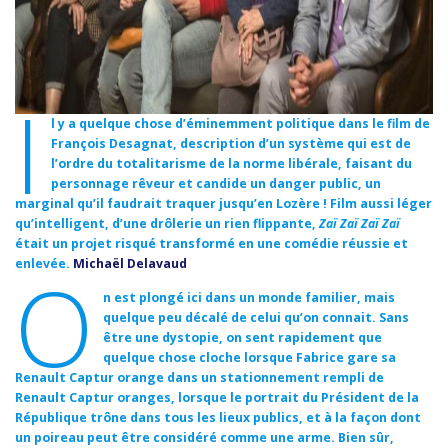
I
l y a quelque chose d’éminemment politique dans le film de
François Desagnat, description d’un système qui est de
l’ordre du totalitarisme de la norme libérale, faisant du
personnage rêveur et candide un danger public, un
marginal qu’il faudrait traquer jusqu’en Lozère ! Film aussi léger
qu’intelligent, d’une drôlerie un rien flippante,
Zaï Zaï Zaï Zaï
était un projet risqué transformé en une comédie réussie et
enlevée.
Michaël Delavaud
O
n est plongé ici dans un monde familier, mais
quelque peu décalé de celui qu’on connait. Sans
être une dystopie, on sent rapidement que
quelque chose cloche lorsque Fabrice gare sa
Renault Captur orange dans un stationnement rempli de
Renault Captur oranges, lorsque le portrait du Président de la
République trône dans tous les lieux publics, et à la façon dont
un poireau peut être considéré comme une arme. Bien sûr,