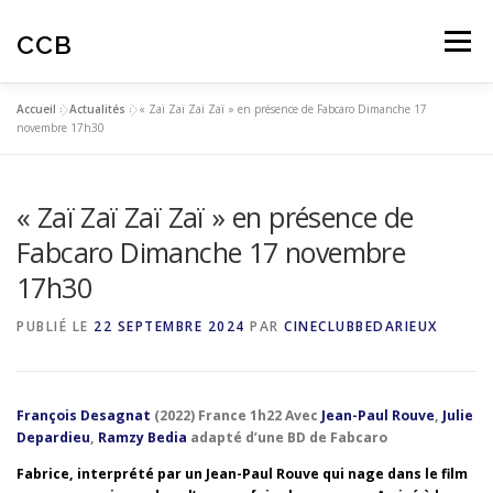
Aller
au
CCB
Menu
contenu
Accueil
»
Actualités
»
« Zaï Zaï Zaï Zaï » en présence de Fabcaro Dimanche 17
ACTUALITES
CINÉ-CLUB
AUTOMNALES
novembre 17h30
« Zaï Zaï Zaï Zaï » en présence de
ARTICLES
AVIS SPECTATEURS
Fabcaro Dimanche 17 novembre
17h30
EDUCATION À L’IMAGE
PUBLIÉ LE
22 SEPTEMBRE 2024
PAR
CINECLUBBEDARIEUX
François Desagnat
(2022) France 1h22 Avec
Jean-Paul Rouve
,
Julie
Depardieu
,
Ramzy Bedia
adapté d’une BD de Fabcaro
Fabrice, interprété par un Jean-Paul Rouve qui nage dans le film