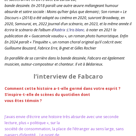
bande dessinée. En 2018 paraît une autre œuvre mélangeant humour
absurde et satire sociale : Moins qu’hier (plus que demain) ; Son roman « Le
Discours » (2018) a été adapté au cinéma en 2020, suivront Broadway, en
2020, Samouraï, en, 2022 Journal d’un scénario, en 2023, et la même année il
écrira le scénario de l’album d’
Astérix
:
L’Iris blanc
. à noter en 2021 la
publication de « Guacamole vaudou », un roman photo humoristique. Enfin
En 2024 paraît « T’inquiète », un roman choral original qu’il coécrit avec
Guillaume Bouzard, Fabrice Erre, B-gnet et Gilles Rochier
En parallèle de sa carrière dans la bande dessinée, Fabcaro est également
musicien, auteur-compositeur et chanteur. Il vit à Bédarieux.
l’interview de Fabcaro
Comment cette histoire a-t-elle germé dans votre esprit ?
S’inspire-t-elle de scènes du quotidien dont
vous êtes témoin ?
J’avais envie d’écrire une histoire très absurde avec une seconde
lecture, plus « politique », sur la
société de consommation, la place de l’étranger au sens large, sans
papiers d’identité… Le point de