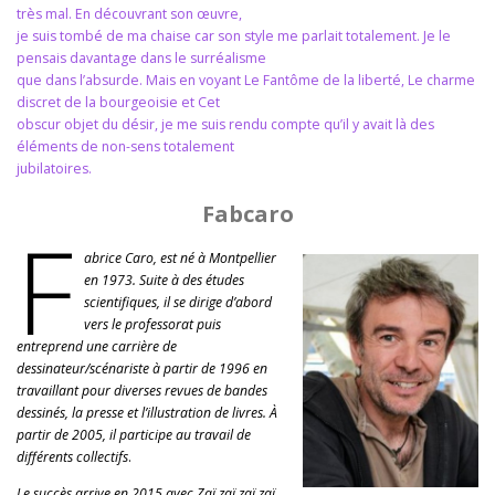
très mal. En découvrant son œuvre,
je suis tombé de ma chaise car son style me parlait totalement. Je le
pensais davantage dans le surréalisme
que dans l’absurde. Mais en voyant Le Fantôme de la liberté, Le charme
discret de la bourgeoisie et Cet
obscur objet du désir, je me suis rendu compte qu’il y avait là des
éléments de non-sens totalement
jubilatoires.
Fabcaro
F
abrice Caro, est né à Montpellier
en 1973. Suite à des études
scientifiques, il se dirige d’abord
vers le professorat puis
entreprend une carrière de
dessinateur/scénariste à partir de 1996 en
travaillant pour diverses revues de bandes
dessinés, la presse et l’illustration de livres. À
partir de 2005, il participe au travail de
différents collectifs
.
Le succès arrive en 2015 avec Zaï zaï zaï zaï,