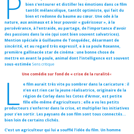
P
bien s’entourer et distiller les émotions dans ce film
tantôt mélancolique, tantôt optimiste, qui fait du
bien et redonne du baume au cœur. Une ode à la
nature, aux animaux et à leur pouvoir « guérisseur », à la
persévérance, à l’entraide, au partage, de l’importance d’avoir
des passions dans la vie (qui sont bien souvent salvatrices).
Mention spéciale à Guillaume de Tonquédec, désarmant de
sincérité, et au regard très expressif, e à sa poule Roxanne,
première gallinacée star de cinéma : une bonne chose de
mettre en avant la poule, animal dont l’intelligence est souvent
sous-estimée
Sens critique
Une comédie sur fond de « crise de la ruralité
«
L
e film aurait très vite pu sombrer dans la caricature : il
n’en est rien car la jeune réalisatrice, originaire de la
région de Corlay dans les Cotes d’Armor, est petite
fille elle-même d’agriculteurs ; elle a vu les petits
producteurs s’enferrer dans la crise, et multiplier les initiatives
pour s’en sortir. Les paysans de son film sont tous connectés…
bien loin de certains clichés.
C’est un agriculteur qui lui a soufflé l’idée du film. Un homme