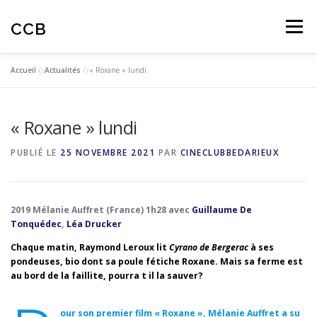
Aller
au
CCB
Menu
contenu
Accueil
»
Actualités
»
« Roxane » lundi
ACTUALITES
CINÉ-CLUB
AUTOMNALES
« Roxane » lundi
ARTICLES
AVIS SPECTATEURS
PUBLIÉ LE
25 NOVEMBRE 2021
PAR
CINECLUBBEDARIEUX
EDUCATION À L’IMAGE
2019 Mélanie Auffret (France) 1h28 avec
Guillaume De
Tonquédec
,
Léa Drucker
Chaque matin, Raymond Leroux lit
Cyrano de Bergerac
à ses
pondeuses, bio dont sa poule fétiche Roxane. Mais sa ferme est
au bord de la faillite, pourra t il la sauver?
our son premier film « Roxane », Mélanie Auffret a su