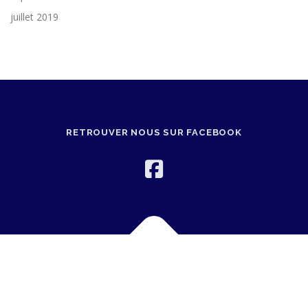
juillet 2019
RETROUVER NOUS SUR FACEBOOK
Copyright © 2026 CCB
–
OnePress
thème par FameThemes.
Traduit par Wp Trads.