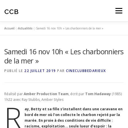
Aller
au
CCB
Menu
contenu
Accueil
»
Actualités
»
Samedi 16 nov 10h « Les charbonniers de la mer »
ACTUALITES
CINÉ-CLUB
AUTOMNALES
Samedi 16 nov 10h « Les charbonniers
ARTICLES
AVIS SPECTATEURS
de la mer »
PUBLIÉ LE
22 JUILLET 2019
PAR
CINECLUBBEDARIEUX
EDUCATION À L’IMAGE
Réalisé par
Amber Production Team
, écrit par
Tom Hadaway
(1985)
1h22 avec Ray Stubbs, Amber Styles
R
ay, Betty et sa fille s’installent dans une caravane en
bord de mer où l’on collecte le charbon rejeté par la
marée. En proie à des conditions de vie difficile :
racisme, exploitation… seule lueur d’espoir : la