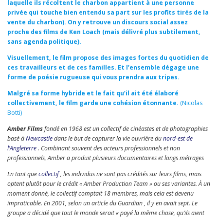
laquelle ils récoltent le charbon appartient à une personne
privée qui touche bien entendu sa part sur les profits tirés de la
vente du charbon). On y retrouve un discours social assez
proche des films de Ken Loach (mais délivré plus subtilement,
sans agenda politique).
Visuellement, le film propose des images fortes du quotidien de
ces travailleurs et de ces familles. Et l’ensemble dégage une
forme de poésie rugueuse qui vous prendra aux tripes.
Malgré sa forme hybride et le fait qu’il ait été élaboré
collectivement, le film garde une cohésion étonnante.
(Nicolas
Botti)
Amber Films
fondé en 1968 est un collectif de cinéastes et de photographies
basé à
Newcastle
dans le but de capturer la vie ouvrière du
nord-est de
l’Angleterre
. Combinant souvent des acteurs professionnels et non
professionnels, Amber a produit plusieurs documentaires et longs métrages
En tant que
collectif
, les individus ne sont pas crédités sur leurs films, mais
optent plutôt pour le crédit « Amber Production Team » ou ses variantes. À un
moment donné, le collectif comptait 18 membres, mais cela est devenu
impraticable. En 2001, selon un article du Guardian , il y en avait sept. Le
groupe a décidé que tout le monde serait « payé la même chose, qu’ils aient